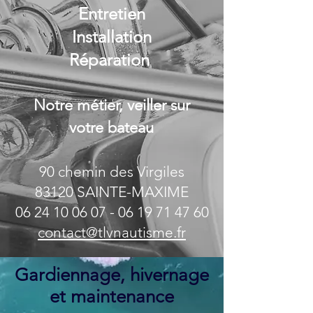
Entretien
Installation
Réparation
Notre métier, veiller sur
votre bateau
90 chemin des Virgiles
83120 SAINTE-MAXIME
​​06
24 10 06 07 - 06 19 71 47
60
contact@tlvnautisme.fr
Gardiennage, hivernage
et maintenance